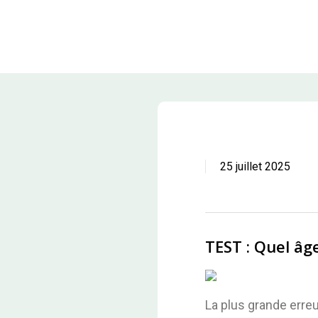
Skip
to
main
content
25 juillet 2025
TEST : Quel âg
La plus grande erreu