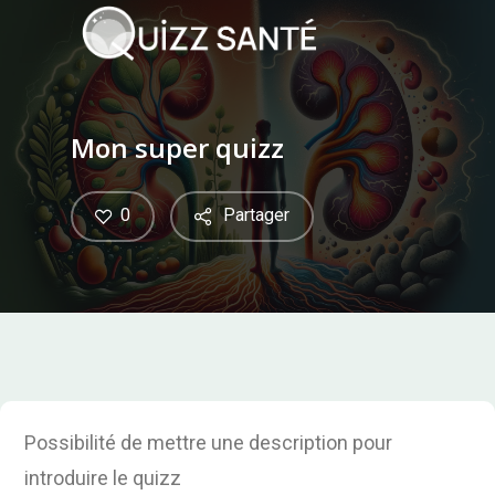
Skip
to
main
content
Mon super quizz
0
Partager
Possibilité de mettre une description pour
introduire le quizz