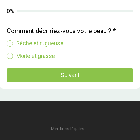
0%
Comment décririez-vous votre peau ?
*
Sèche et rugueuse
Moite et grasse
Suivant
Mentions légales